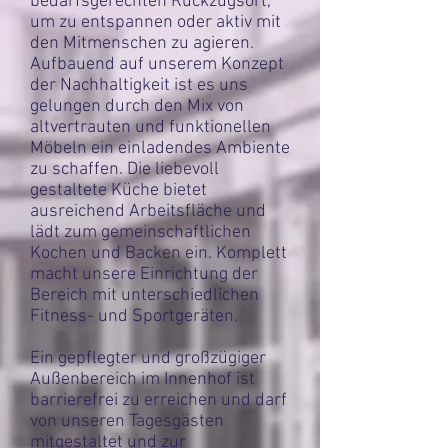
bedarfsgerechten Rückzugsort,
um zu entspannen oder aktiv mit
den Mitmenschen zu agieren.
Aufbauend auf unserem Konzept
der Nachhaltigkeit ist es uns
gelungen durch den Mix von
altvertrauten und funktionellen
Möbeln ein einladendes Ambiente
zu schaffen. Die liebevoll
gestaltete Küche bietet
ausreichend Arbeitsfläche und
lädt zum gemeinschaftlichen
Kochen und Backen ein. Komplett
macht unsere Einrichtung der
Bereich mit unterschiedlichen
Fitness- und Sportgeräten.
Ein gepflegter und großzügiger
Außenbereich im Innenhof ist
barrierefrei zu erreichen und darf
von unseren Tagesgästen
mitgestaltet und zur